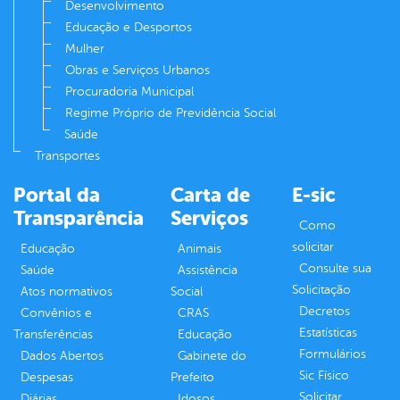
Desenvolvimento
Educação e Desportos
Mulher
Obras e Serviços Urbanos
Procuradoria Municipal
Regime Próprio de Previdência Social
Saúde
Transportes
Portal da
Carta de
E-sic
Transparência
Serviços
Como
solicitar
Educação
Animais
Consulte sua
Saúde
Assistência
Solicitação
Atos normativos
Social
Decretos
Convênios e
CRAS
Estatísticas
Transferências
Educação
Formulários
Dados Abertos
Gabinete do
Sic Físico
Despesas
Prefeito
Solicitar
Diárias
Idosos