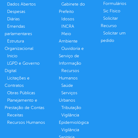
Formulários
Dados Abertos
Gabinete do
Sic Físico
Despesas
Prefeito
Solicitar
Diárias
Idosos
Recurso
Emendas
INCRA
Solicitar um
parlamentares
Meio
pedido
Estrutura
Ambiente
Organizacional
Ouvidoria e
Inicio
Serviço de
LGPD e Governo
Informação
Digital
Recursos
Licitações e
Humanos
Contratos
Saúde
Obras Públicas
Serviços
Planejamento e
Urbanos
Prestação de Contas
Tributação
Receitas
Vigilância
Recursos Humanos
Epidemiológica
Vigilância
Sanitária