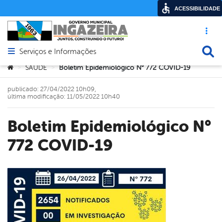
ACESSIBILIDADE
Acesso ráp
Busca
Serviços e Informações
Abrir menu principal de navegação
Você está aqui:
SAÚDE
Boletim Epidemiológico N° 772 COVID-19
>
>
publicado: 27/04/2022 10h09,
última modificação: 11/05/2022 10h40
Boletim Epidemiológico N°
772 COVID-19
book