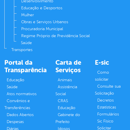
Desenvolvimento
Educação e Desportos
Mulher
Obras e Serviços Urbanos
Procuradoria Municipal
Regime Próprio de Previdência Social
Saúde
Transportes
Portal da
Carta de
E-sic
Transparência
Serviços
Como
solicitar
Educação
Animais
Consulte sua
Saúde
Assistência
Solicitação
Atos normativos
Social
Decretos
Convênios e
CRAS
Estatísticas
Transferências
Educação
Formulários
Dados Abertos
Gabinete do
Sic Físico
Despesas
Prefeito
Solicitar
Diárias
Idosos