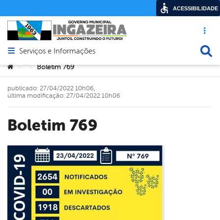
ACESSIBILIDADE
Acesso ráp
Busca
Serviços e Informações
Abrir menu principal de navegação
Você está aqui:
Boletim 769
>
>
publicado: 27/04/2022 10h06,
última modificação: 27/04/2022 10h06
Boletim 769
book
er