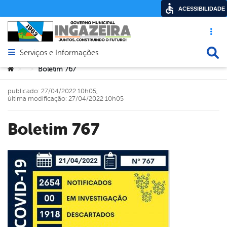
ACESSIBILIDADE
Acesso ráp
Busca
Serviços e Informações
Abrir menu principal de navegação
Você está aqui:
Boletim 767
>
>
publicado: 27/04/2022 10h05,
última modificação: 27/04/2022 10h05
Boletim 767
book
er