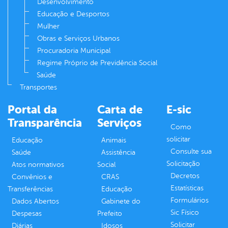
Desenvolvimento
Educação e Desportos
Mulher
Obras e Serviços Urbanos
Procuradoria Municipal
Regime Próprio de Previdência Social
Saúde
Transportes
Portal da
Carta de
E-sic
Transparência
Serviços
Como
solicitar
Educação
Animais
Consulte sua
Saúde
Assistência
Solicitação
Atos normativos
Social
Decretos
Convênios e
CRAS
Estatísticas
Transferências
Educação
Formulários
Dados Abertos
Gabinete do
Sic Físico
Despesas
Prefeito
Solicitar
Diárias
Idosos