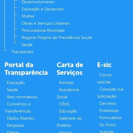
Desenvolvimento
Educação e Desportos
Mulher
Obras e Serviços Urbanos
Procuradoria Municipal
Regime Próprio de Previdência Social
Saúde
Transportes
Portal da
Carta de
E-sic
Transparência
Serviços
Como
solicitar
Educação
Animais
Consulte sua
Saúde
Assistência
Solicitação
Atos normativos
Social
Decretos
Convênios e
CRAS
Estatísticas
Transferências
Educação
Formulários
Dados Abertos
Gabinete do
Sic Físico
Despesas
Prefeito
Solicitar
Diárias
Idosos