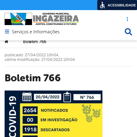
ACESSIBILIDADE
Acesso ráp
Busca
Serviços e Informações
Abrir menu principal de navegação
Você está aqui:
Boletim 766
>
>
publicado: 27/04/2022 10h04,
última modificação: 27/04/2022 10h04
Boletim 766
book
er