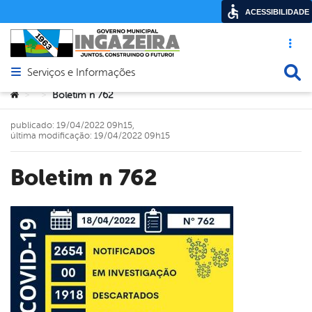
ACESSIBILIDADE
Acesso ráp
Busca
Serviços e Informações
Abrir menu principal de navegação
Você está aqui:
Boletim n 762
>
>
publicado: 19/04/2022 09h15,
última modificação: 19/04/2022 09h15
Boletim n 762
book
er