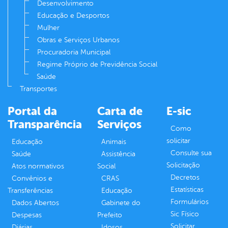
Desenvolvimento
Educação e Desportos
Mulher
Obras e Serviços Urbanos
Procuradoria Municipal
Regime Próprio de Previdência Social
Saúde
Transportes
Portal da
Carta de
E-sic
Transparência
Serviços
Como
solicitar
Educação
Animais
Consulte sua
Saúde
Assistência
Solicitação
Atos normativos
Social
Decretos
Convênios e
CRAS
Estatísticas
Transferências
Educação
Formulários
Dados Abertos
Gabinete do
Sic Físico
Despesas
Prefeito
Solicitar
Diárias
Idosos