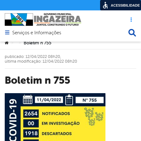
ACESSIBILIDADE
Acesso ráp
Busca
Serviços e Informações
Abrir menu principal de navegação
Você está aqui:
Boletim n 755
>
>
publicado: 12/04/2022 08h20,
última modificação: 12/04/2022 08h20
Boletim n 755
book
er