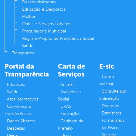
Desenvolvimento
Educação e Desportos
Mulher
Obras e Serviços Urbanos
Procuradoria Municipal
Regime Próprio de Previdência Social
Saúde
Transportes
Portal da
Carta de
E-sic
Transparência
Serviços
Como
solicitar
Educação
Animais
Consulte sua
Saúde
Assistência
Solicitação
Atos normativos
Social
Decretos
Convênios e
CRAS
Estatísticas
Transferências
Educação
Formulários
Dados Abertos
Gabinete do
Sic Físico
Despesas
Prefeito
Solicitar
Diárias
Idosos