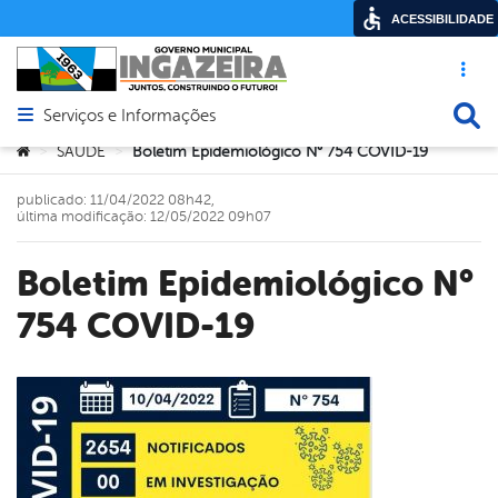
ACESSIBILIDADE
Acesso ráp
Busca
Serviços e Informações
Abrir menu principal de navegação
Você está aqui:
SAÚDE
Boletim Epidemiológico N° 754 COVID-19
>
>
publicado: 11/04/2022 08h42,
última modificação: 12/05/2022 09h07
Boletim Epidemiológico N°
754 COVID-19
book