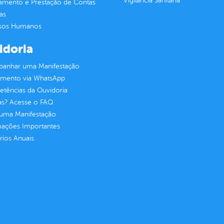
Vigilância Sanitária
jamento e Prestação de Contas
as
sos Humanos
idoria
anhar uma Manifestação
imento via WhatsApp
tências da Ouvidoria
as? Acesse o FAQ
 uma Manifestação
mações Importantes
rios Anuais