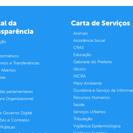
al da
Carta de Serviços
nsparência
Animais
Assistência Social
ção
CRAS
Educação
normativos
Gabinete do Prefeito
ios e Transferências
Idosos
 Abertos
INCRA
sas
Meio Ambiente
s
Ouvidoria e Serviço de Informa
as parlamentares
Recursos Humanos
ura Organizacional
Saúde
Serviços Urbanos
 Governo Digital
Tributação
ções e Contratos
Vigilância Epidemiológica
Públicas