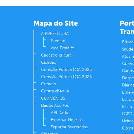
Mapa do Site
Port
Tra
A PREFEITURA
Prefeito
Educa
Vice Prefeito
Saúde
Cadastro cultural
Atos 
Cidadão
Convên
Consulta Pública LOA 2025
Dados
Consulta Pública LOA 2026
Despe
Contato
Diária
Contra cheque
Emend
CONVÊNIOS
Estrut
Dados Abertos
Inicio
API Dados
LGPD e
Exportar Notícias
Licita
Exportar Secretarias
Obras 