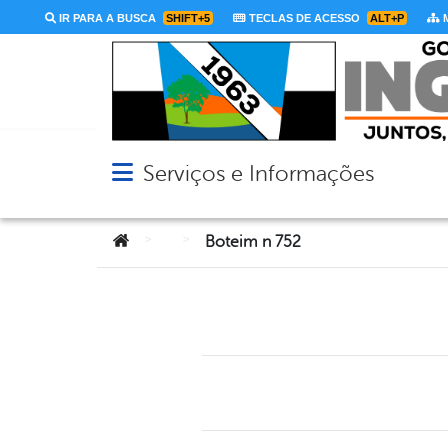
IR PARA A BUSCA
SHIFT+5
TECLAS DE ACESSO
ALT+P
M
Serviços e Informações
Abrir menu principal de navegação
Você está aqui:
>
>
Boteim n 752