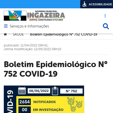
ACESSIBILIDADE
Acesso ráp
Busca
Serviços e Informações
Abrir menu principal de navegação
Você está aqui:
SAÚDE
Boletim Epidemiológico N° 752 COVID-19
>
>
publicado: 11/04/2022 08h41,
última modificação: 12/05/2022 09h10
Boletim Epidemiológico N°
752 COVID-19
book