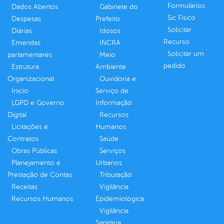
Formulários
Dados Abertos
Gabinete do
Sic Físico
Despesas
Prefeito
Solicitar
Diárias
Idosos
Recurso
Emendas
INCRA
Solicitar um
parlamentares
Meio
pedido
Estrutura
Ambiente
Organizacional
Ouvidoria e
Inicio
Serviço de
LGPD e Governo
Informação
Digital
Recursos
Licitações e
Humanos
Contratos
Saúde
Obras Públicas
Serviços
Planejamento e
Urbanos
Prestação de Contas
Tributação
Receitas
Vigilância
Recursos Humanos
Epidemiológica
Vigilância
Sanitária