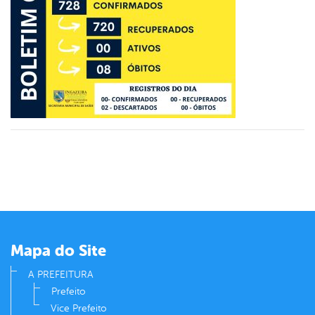
din
Mapa do Site
A PREFEITURA
Prefeito
Vice Prefeito