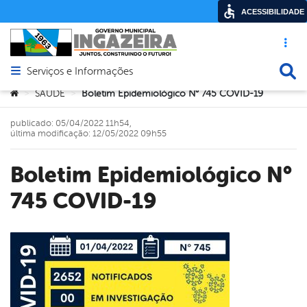
ACESSIBILIDADE
Acesso ráp
Busca
Serviços e Informações
Abrir menu principal de navegação
Você está aqui:
SAÚDE
Boletim Epidemiológico N° 745 COVID-19
>
>
publicado: 05/04/2022 11h54,
última modificação: 12/05/2022 09h55
Boletim Epidemiológico N°
745 COVID-19
book