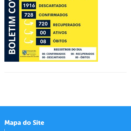
er
din
Mapa do Site