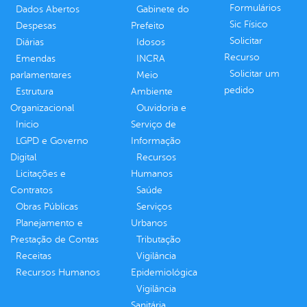
Formulários
Dados Abertos
Gabinete do
Sic Físico
Despesas
Prefeito
Solicitar
Diárias
Idosos
Recurso
Emendas
INCRA
Solicitar um
parlamentares
Meio
pedido
Estrutura
Ambiente
Organizacional
Ouvidoria e
Inicio
Serviço de
LGPD e Governo
Informação
Digital
Recursos
Licitações e
Humanos
Contratos
Saúde
Obras Públicas
Serviços
Planejamento e
Urbanos
Prestação de Contas
Tributação
Receitas
Vigilância
Recursos Humanos
Epidemiológica
Vigilância
Sanitária