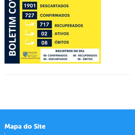
er
din
Mapa do Site