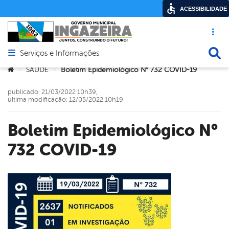
ACESSIBILIDADE
Acesso ráp
Busca
Serviços e Informações
Abrir menu principal de navegação
Você está aqui:
SAÚDE
Boletim Epidemiológico N° 732 COVID-19
>
>
publicado: 21/03/2022 10h39,
última modificação: 12/05/2022 10h19
Boletim Epidemiológico N°
732 COVID-19
book