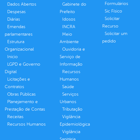
Formulários
Dados Abertos
Gabinete do
Sic Físico
Despesas
Prefeito
Solicitar
Diárias
Idosos
Recurso
Emendas
INCRA
Solicitar um
parlamentares
Meio
pedido
Estrutura
Ambiente
Organizacional
Ouvidoria e
Inicio
Serviço de
LGPD e Governo
Informação
Digital
Recursos
Licitações e
Humanos
Contratos
Saúde
Obras Públicas
Serviços
Planejamento e
Urbanos
Prestação de Contas
Tributação
Receitas
Vigilância
Recursos Humanos
Epidemiológica
Vigilância
Sanitária