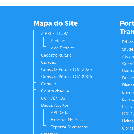
Mapa do Site
Port
Tra
A PREFEITURA
Prefeito
Educa
Vice Prefeito
Saúde
Cadastro cultural
Atos 
Cidadão
Convên
Consulta Pública LOA 2025
Dados
Consulta Pública LOA 2026
Despe
Contato
Diária
Contra cheque
Emend
CONVÊNIOS
Estrut
Dados Abertos
Inicio
API Dados
LGPD e
Exportar Notícias
Licita
Exportar Secretarias
Obras 