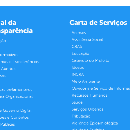
al da
Carta de Serviços
nsparência
Animais
Assistência Social
ção
CRAS
Educação
normativos
Gabinete do Prefeito
ios e Transferências
Idosos
 Abertos
INCRA
sas
Meio Ambiente
s
Ouvidoria e Serviço de Informa
as parlamentares
Recursos Humanos
ura Organizacional
Saúde
Serviços Urbanos
 Governo Digital
Tributação
ções e Contratos
Vigilância Epidemiológica
Públicas