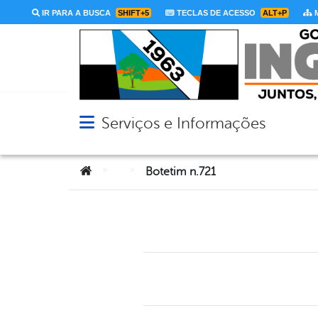
IR PARA A BUSCA
SHIFT+5
TECLAS DE ACESSO
ALT+P
M
Serviços e Informações
Abrir menu principal de navegação
Você está aqui:
>
>
Botetim n.721