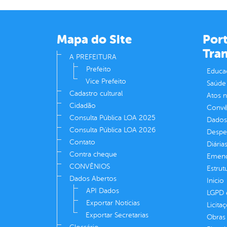
Mapa do Site
Port
Tra
A PREFEITURA
Prefeito
Educa
Vice Prefeito
Saúde
Cadastro cultural
Atos 
Cidadão
Convên
Consulta Pública LOA 2025
Dados
Consulta Pública LOA 2026
Despe
Contato
Diária
Contra cheque
Emend
CONVÊNIOS
Estrut
Dados Abertos
Inicio
API Dados
LGPD e
Exportar Notícias
Licita
Exportar Secretarias
Obras 