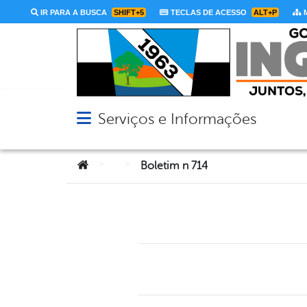
IR PARA A BUSCA
SHIFT+5
TECLAS DE ACESSO
ALT+P
M
Serviços e Informações
Abrir menu principal de navegação
Você está aqui:
>
>
Boletim n 714