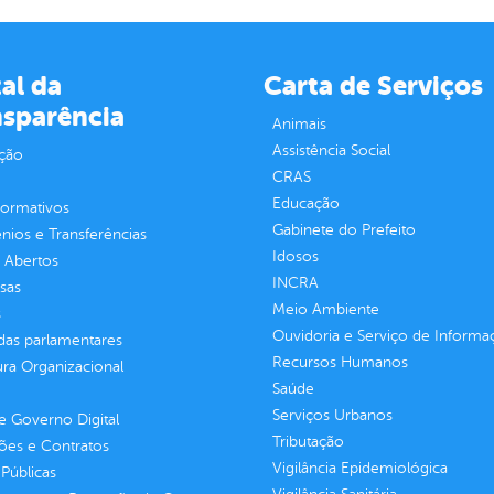
al da
Carta de Serviços
nsparência
Animais
Assistência Social
ção
CRAS
Educação
normativos
Gabinete do Prefeito
ios e Transferências
Idosos
 Abertos
INCRA
sas
Meio Ambiente
s
Ouvidoria e Serviço de Informa
as parlamentares
Recursos Humanos
ura Organizacional
Saúde
Serviços Urbanos
 Governo Digital
Tributação
ções e Contratos
Vigilância Epidemiológica
Públicas