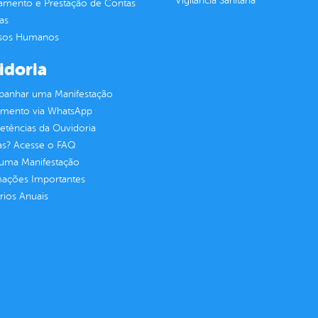
Vigilância Sanitária
jamento e Prestação de Contas
as
sos Humanos
idoria
anhar uma Manifestação
imento via WhatsApp
tências da Ouvidoria
as? Acesse o FAQ
 uma Manifestação
mações Importantes
rios Anuais