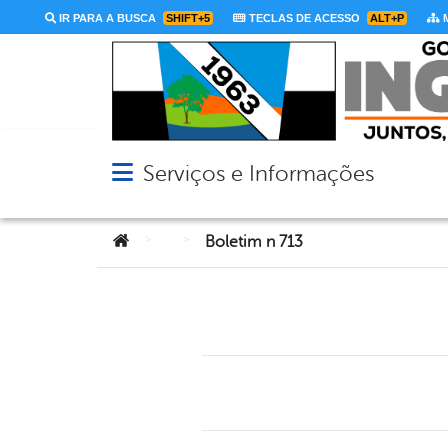
IR PARA A BUSCA
SHIFT+5
TECLAS DE ACESSO
ALT+P
M
Serviços e Informações
Abrir menu principal de navegação
Você está aqui:
>
>
Boletim n 713