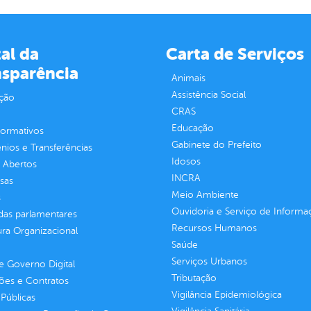
al da
Carta de Serviços
nsparência
Animais
Assistência Social
ção
CRAS
Educação
normativos
Gabinete do Prefeito
ios e Transferências
Idosos
 Abertos
INCRA
sas
Meio Ambiente
s
Ouvidoria e Serviço de Informa
as parlamentares
Recursos Humanos
ura Organizacional
Saúde
Serviços Urbanos
 Governo Digital
Tributação
ções e Contratos
Vigilância Epidemiológica
Públicas