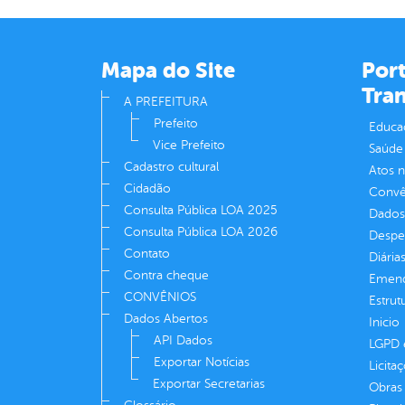
Mapa do Site
Port
Tra
A PREFEITURA
Prefeito
Educa
Vice Prefeito
Saúde
Cadastro cultural
Atos 
Cidadão
Convên
Consulta Pública LOA 2025
Dados
Consulta Pública LOA 2026
Despe
Contato
Diária
Contra cheque
Emend
CONVÊNIOS
Estrut
Dados Abertos
Inicio
API Dados
LGPD e
Exportar Notícias
Licita
Exportar Secretarias
Obras 