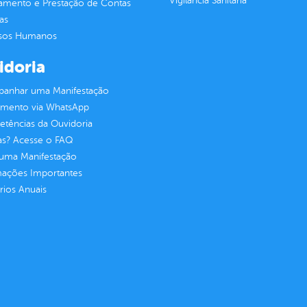
Vigilância Sanitária
jamento e Prestação de Contas
as
sos Humanos
idoria
anhar uma Manifestação
imento via WhatsApp
tências da Ouvidoria
as? Acesse o FAQ
 uma Manifestação
mações Importantes
rios Anuais