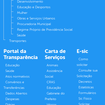
Desenvolvimento
Educação e Desportos
Mulher
Obras e Serviços Urbanos
Procuradoria Municipal
Regime Próprio de Previdência Social
Saúde
Transportes
Portal da
Carta de
E-sic
Transparência
Serviços
Como
solicitar
Educação
Animais
Consulte sua
Saúde
Assistência
Solicitação
Atos normativos
Social
Decretos
Convênios e
CRAS
Estatísticas
Transferências
Educação
Formulários
Dados Abertos
Gabinete do
Sic Físico
Despesas
Prefeito
Solicitar
Diárias
Idosos