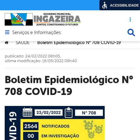
ACESSIBILIDADE
Acesso ráp
Busca
Serviços e Informações
Abrir menu principal de navegação
Você está aqui:
SAÚDE
Boletim Epidemiológico N° 708 COVID-19
>
>
publicado: 24/02/2022 08h05,
última modificação: 16/05/2022 09h40
Boletim Epidemiológico N°
708 COVID-19
book