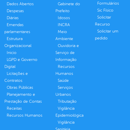
Formulários
Dados Abertos
Gabinete do
Sic Físico
Despesas
Prefeito
Solicitar
Diárias
Idosos
Recurso
Emendas
INCRA
Solicitar um
parlamentares
Meio
pedido
Estrutura
Ambiente
Organizacional
Ouvidoria e
Inicio
Serviço de
LGPD e Governo
Informação
Digital
Recursos
Licitações e
Humanos
Contratos
Saúde
Obras Públicas
Serviços
Planejamento e
Urbanos
Prestação de Contas
Tributação
Receitas
Vigilância
Recursos Humanos
Epidemiológica
Vigilância
Sanitária