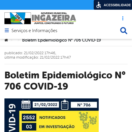
ACESSIBILIDADE
Acesso ráp
Busca
Serviços e Informações
Abrir menu principal de navegação
Você está aqui:
Boletim Epidemiológico N° 706 COVID-19
>
>
publicado: 21/02/2022 17h46,
última modificação: 21/02/2022 17h47
Boletim Epidemiológico N°
706 COVID-19
book