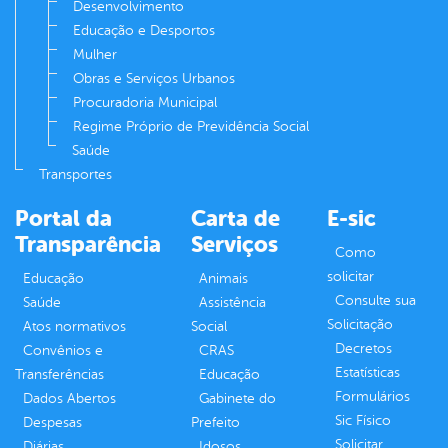
Desenvolvimento
Educação e Desportos
Mulher
Obras e Serviços Urbanos
Procuradoria Municipal
Regime Próprio de Previdência Social
Saúde
Transportes
Portal da
Carta de
E-sic
Transparência
Serviços
Como
solicitar
Educação
Animais
Consulte sua
Saúde
Assistência
Solicitação
Atos normativos
Social
Decretos
Convênios e
CRAS
Estatísticas
Transferências
Educação
Formulários
Dados Abertos
Gabinete do
Sic Físico
Despesas
Prefeito
Solicitar
Diárias
Idosos