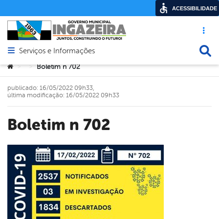
ACESSIBILIDADE
Acesso ráp
Busca
Serviços e Informações
Abrir menu principal de navegação
Você está aqui:
Boletim n 702
>
>
publicado: 16/05/2022 09h33,
última modificação: 16/05/2022 09h33
Boletim n 702
book
er