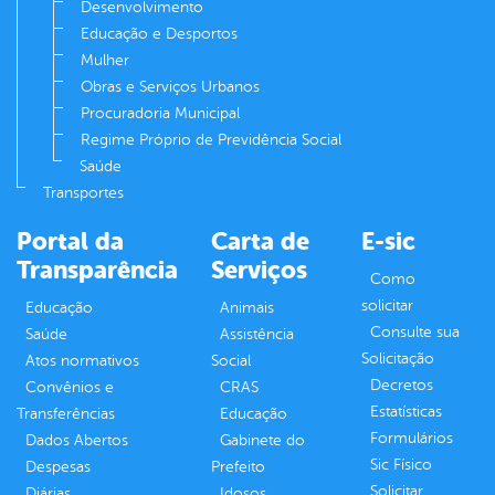
Desenvolvimento
Educação e Desportos
Mulher
Obras e Serviços Urbanos
Procuradoria Municipal
Regime Próprio de Previdência Social
Saúde
Transportes
Portal da
Carta de
E-sic
Transparência
Serviços
Como
solicitar
Educação
Animais
Consulte sua
Saúde
Assistência
Solicitação
Atos normativos
Social
Decretos
Convênios e
CRAS
Estatísticas
Transferências
Educação
Formulários
Dados Abertos
Gabinete do
Sic Físico
Despesas
Prefeito
Solicitar
Diárias
Idosos