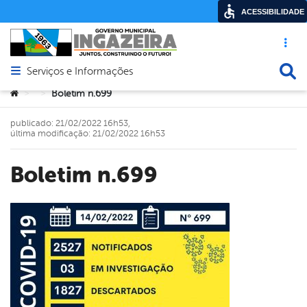
ACESSIBILIDADE
Acesso ráp
Busca
Serviços e Informações
Abrir menu principal de navegação
Você está aqui:
Boletim n.699
>
>
publicado: 21/02/2022 16h53,
última modificação: 21/02/2022 16h53
Boletim n.699
book
er