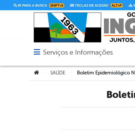
IR PARA A BUSCA
SHIFT+5
TECLAS DE ACESSO
ALT+P
M
Serviços e Informações
Abrir menu principal de navegação
Você está aqui:
>
>
SAÚDE
Boletim Epidemiológico 
Bole