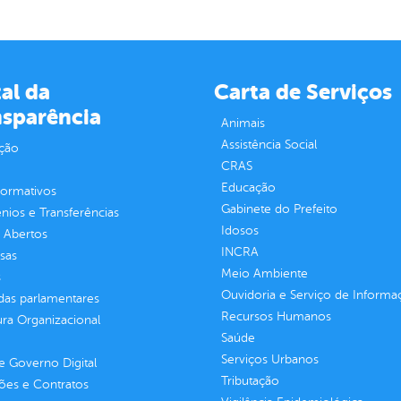
al da
Carta de Serviços
nsparência
Animais
Assistência Social
ção
CRAS
Educação
normativos
Gabinete do Prefeito
ios e Transferências
Idosos
 Abertos
INCRA
sas
Meio Ambiente
s
Ouvidoria e Serviço de Informa
as parlamentares
Recursos Humanos
ura Organizacional
Saúde
Serviços Urbanos
 Governo Digital
Tributação
ções e Contratos