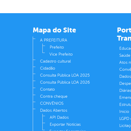
Mapa do Site
Port
Tra
A PREFEITURA
Prefeito
Educa
Vice Prefeito
Saúde
Cadastro cultural
Atos 
Cidadão
Convên
Consulta Pública LOA 2025
Dados
Consulta Pública LOA 2026
Despe
Contato
Diária
Contra cheque
Emend
CONVÊNIOS
Estrut
Dados Abertos
Inicio
API Dados
LGPD e
Exportar Notícias
Licita