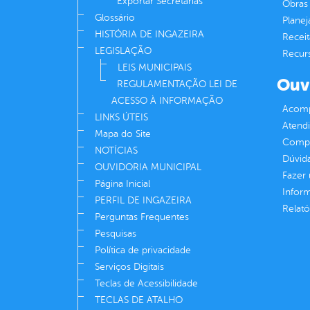
Exportar Secretarias
Obras 
Glossário
Plane
HISTÓRIA DE INGAZEIRA
Receit
LEGISLAÇÃO
Recur
LEIS MUNICIPAIS
Ouv
REGULAMENTAÇÃO LEI DE
ACESSO À INFORMAÇÃO
Acomp
LINKS ÚTEIS
Atend
Mapa do Site
Compe
NOTÍCIAS
Dúvid
OUVIDORIA MUNICIPAL
Fazer
Página Inicial
Infor
PERFIL DE INGAZEIRA
Relató
Perguntas Frequentes
Pesquisas
Política de privacidade
Serviços Digitais
Teclas de Acessibilidade
TECLAS DE ATALHO