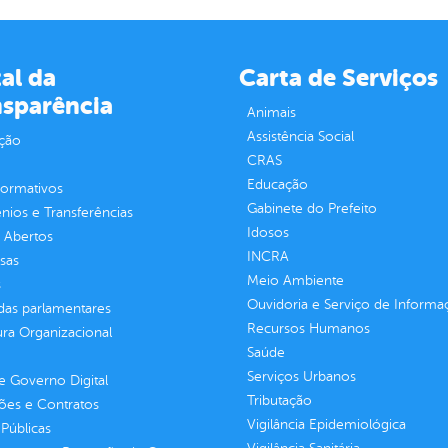
al da
Carta de Serviços
nsparência
Animais
Assistência Social
ção
CRAS
Educação
normativos
Gabinete do Prefeito
ios e Transferências
Idosos
 Abertos
INCRA
sas
Meio Ambiente
s
Ouvidoria e Serviço de Informa
as parlamentares
Recursos Humanos
ura Organizacional
Saúde
Serviços Urbanos
 Governo Digital
Tributação
ções e Contratos
Vigilância Epidemiológica
Públicas