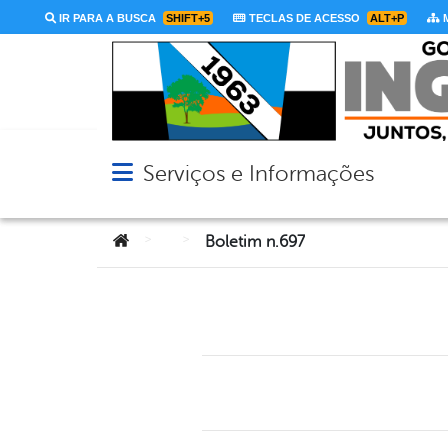
IR PARA A BUSCA
SHIFT+5
TECLAS DE ACESSO
ALT+P
M
Serviços e Informações
Abrir menu principal de navegação
Você está aqui:
>
>
Boletim n.697