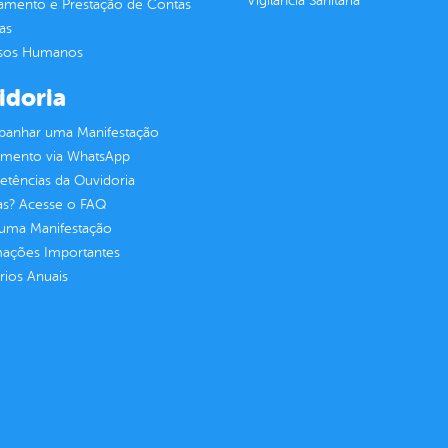
Vigilância Sanitária
jamento e Prestação de Contas
as
sos Humanos
idoria
anhar uma Manifestação
imento via WhatsApp
tências da Ouvidoria
as? Acesse o FAQ
 uma Manifestação
mações Importantes
rios Anuais