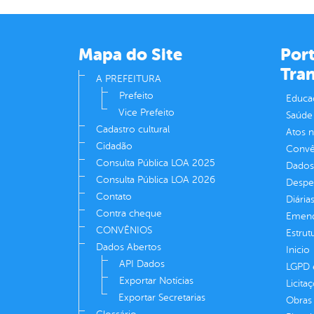
Mapa do Site
Port
Tra
A PREFEITURA
Prefeito
Educa
Vice Prefeito
Saúde
Cadastro cultural
Atos 
Cidadão
Convên
Consulta Pública LOA 2025
Dados
Consulta Pública LOA 2026
Despe
Contato
Diária
Contra cheque
Emend
CONVÊNIOS
Estrut
Dados Abertos
Inicio
API Dados
LGPD e
Exportar Notícias
Licita
Exportar Secretarias
Obras 