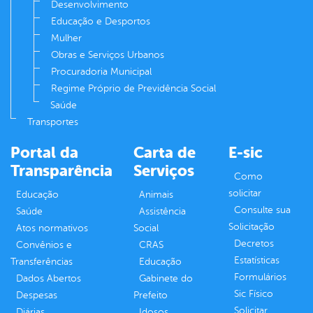
Desenvolvimento
Educação e Desportos
Mulher
Obras e Serviços Urbanos
Procuradoria Municipal
Regime Próprio de Previdência Social
Saúde
Transportes
Portal da
Carta de
E-sic
Transparência
Serviços
Como
solicitar
Educação
Animais
Consulte sua
Saúde
Assistência
Solicitação
Atos normativos
Social
Decretos
Convênios e
CRAS
Estatísticas
Transferências
Educação
Formulários
Dados Abertos
Gabinete do
Sic Físico
Despesas
Prefeito
Solicitar
Diárias
Idosos