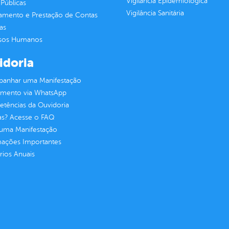
Vigilância Epidemiológica
Públicas
Vigilância Sanitária
jamento e Prestação de Contas
as
sos Humanos
idoria
anhar uma Manifestação
imento via WhatsApp
tências da Ouvidoria
as? Acesse o FAQ
 uma Manifestação
mações Importantes
rios Anuais