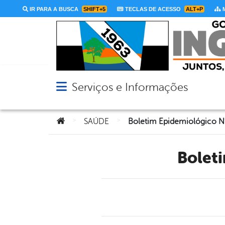
IR PARA A BUSCA
SHIFT+5
TECLAS DE ACESSO
ALT+P
M
Serviços e Informações
Abrir menu principal de navegação
Você está aqui:
>
>
SAÚDE
Boletim Epidemiológico 
Bole