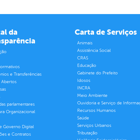
al da
Carta de Serviços
nsparência
Animais
Assistência Social
ção
CRAS
Educação
normativos
Gabinete do Prefeito
ios e Transferências
Idosos
 Abertos
INCRA
sas
Meio Ambiente
s
Ouvidoria e Serviço de Informa
as parlamentares
Recursos Humanos
ura Organizacional
Saúde
Serviços Urbanos
 Governo Digital
Tributação
ções e Contratos