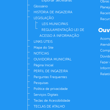
Exportar Secretarias
Obras 
Glossário
Plane
HISTÓRIA DE INGAZEIRA
Receit
LEGISLAÇÃO
Recur
LEIS MUNICIPAIS
Ouv
REGULAMENTAÇÃO LEI DE
ACESSO À INFORMAÇÃO
Acomp
LINKS ÚTEIS
Atend
Mapa do Site
Compe
NOTÍCIAS
Dúvid
OUVIDORIA MUNICIPAL
Fazer
Página Inicial
Infor
PERFIL DE INGAZEIRA
Relató
Perguntas Frequentes
Pesquisas
Política de privacidade
Serviços Digitais
Teclas de Acessibilidade
TECLAS DE ATALHO