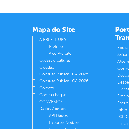
Mapa do Site
Port
Tra
A PREFEITURA
Prefeito
Educa
Vice Prefeito
Saúde
Cadastro cultural
Atos 
Cidadão
Convên
Consulta Pública LOA 2025
Dados
Consulta Pública LOA 2026
Despe
Contato
Diária
Contra cheque
Emend
CONVÊNIOS
Estrut
Dados Abertos
Inicio
API Dados
LGPD e
Exportar Notícias
Licita