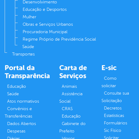
Desenvolvimento
Educação e Desportos
Mulher
Obras e Serviços Urbanos
Procuradoria Municipal
Regime Próprio de Previdência Social
Saúde
Transportes
Portal da
Carta de
E-sic
Transparência
Serviços
Como
solicitar
Educação
Animais
Consulte sua
Saúde
Assistência
Solicitação
Atos normativos
Social
Decretos
Convênios e
CRAS
Estatísticas
Transferências
Educação
Formulários
Dados Abertos
Gabinete do
Sic Físico
Despesas
Prefeito
Solicitar
Diárias
Idosos