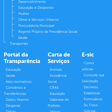
Desenvolvimento
Educação e Desportos
Mulher
Obras e Serviços Urbanos
Procuradoria Municipal
Regime Próprio de Previdência Social
Saúde
Transportes
Portal da
Carta de
E-sic
Transparência
Serviços
Como
solicitar
Educação
Animais
Consulte sua
Saúde
Assistência
Solicitação
Atos normativos
Social
Decretos
Convênios e
CRAS
Estatísticas
Transferências
Educação
Formulários
Dados Abertos
Gabinete do
Sic Físico
Despesas
Prefeito
Solicitar
Diárias
Idosos