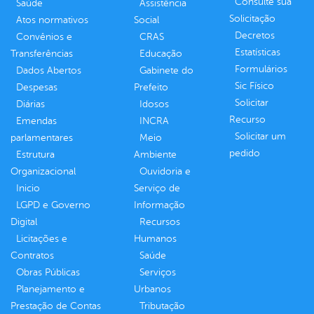
Consulte sua
Saúde
Assistência
Solicitação
Atos normativos
Social
Decretos
Convênios e
CRAS
Estatísticas
Transferências
Educação
Formulários
Dados Abertos
Gabinete do
Sic Físico
Despesas
Prefeito
Solicitar
Diárias
Idosos
Recurso
Emendas
INCRA
Solicitar um
parlamentares
Meio
pedido
Estrutura
Ambiente
Organizacional
Ouvidoria e
Inicio
Serviço de
LGPD e Governo
Informação
Digital
Recursos
Licitações e
Humanos
Contratos
Saúde
Obras Públicas
Serviços
Planejamento e
Urbanos
Prestação de Contas
Tributação