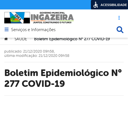
ACESSIBILIDADE
Acesso ráp
Busca
Serviços e Informações
Abrir menu principal de navegação
Você está aqui:
SAÚDE
Boletim Epidemiológico N° 277 COVID-19
>
>
publicado: 21/12/2020 09h58,
última modificação: 21/12/2020 09h58
Boletim Epidemiológico N°
277 COVID-19
book