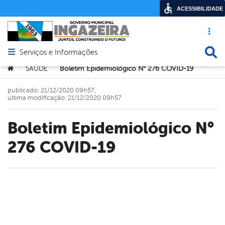
ACESSIBILIDADE
Acesso ráp
Busca
Serviços e Informações
Abrir menu principal de navegação
Você está aqui:
SAÚDE
Boletim Epidemiológico N° 276 COVID-19
>
>
publicado: 21/12/2020 09h57,
última modificação: 21/12/2020 09h57
Boletim Epidemiológico N°
276 COVID-19
book