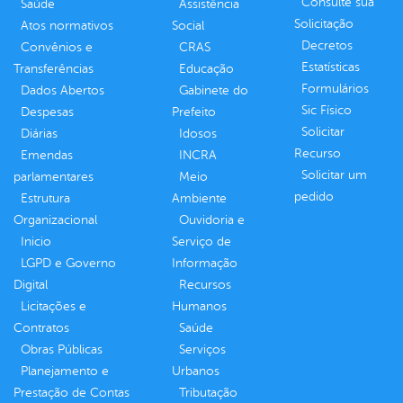
Consulte sua
Saúde
Assistência
Solicitação
Atos normativos
Social
Decretos
Convênios e
CRAS
Estatísticas
Transferências
Educação
Formulários
Dados Abertos
Gabinete do
Sic Físico
Despesas
Prefeito
Solicitar
Diárias
Idosos
Recurso
Emendas
INCRA
Solicitar um
parlamentares
Meio
pedido
Estrutura
Ambiente
Organizacional
Ouvidoria e
Inicio
Serviço de
LGPD e Governo
Informação
Digital
Recursos
Licitações e
Humanos
Contratos
Saúde
Obras Públicas
Serviços
Planejamento e
Urbanos
Prestação de Contas
Tributação