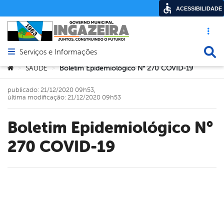
ACESSIBILIDADE
Acesso ráp
Busca
Serviços e Informações
Abrir menu principal de navegação
Você está aqui:
SAÚDE
Boletim Epidemiológico N° 270 COVID-19
>
>
publicado: 21/12/2020 09h53,
última modificação: 21/12/2020 09h53
Boletim Epidemiológico N°
270 COVID-19
book