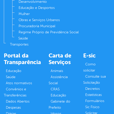
Desenvolvimento
Educação e Desportos
Mulher
Obras e Serviços Urbanos
Procuradoria Municipal
Regime Próprio de Previdência Social
Saúde
Transportes
Portal da
Carta de
E-sic
Transparência
Serviços
Como
solicitar
Educação
Animais
Consulte sua
Saúde
Assistência
Solicitação
Atos normativos
Social
Decretos
Convênios e
CRAS
Estatísticas
Transferências
Educação
Formulários
Dados Abertos
Gabinete do
Sic Físico
Despesas
Prefeito
Solicitar
Diárias
Idosos