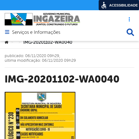
ACESSIBILIDADE
Acesso ráp
Busca
Serviços e Informações
Abrir menu principal de navegação
Você está aqui:
IMG-20201102-WA0040
>
>
publicado: 06/11/2020 09h29,
última modificação: 06/11/2020 09h29
IMG-20201102-WA0040
book
er