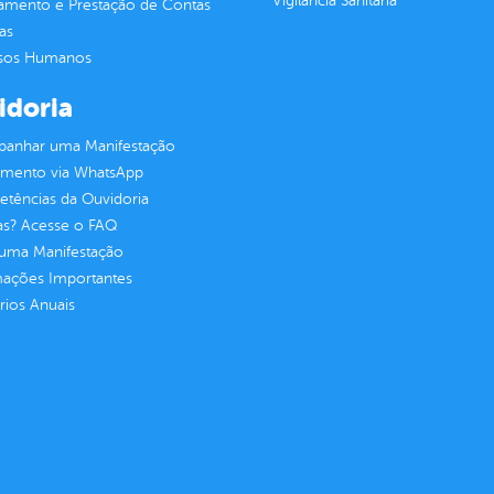
Vigilância Sanitária
jamento e Prestação de Contas
as
sos Humanos
idoria
anhar uma Manifestação
imento via WhatsApp
tências da Ouvidoria
as? Acesse o FAQ
 uma Manifestação
mações Importantes
rios Anuais