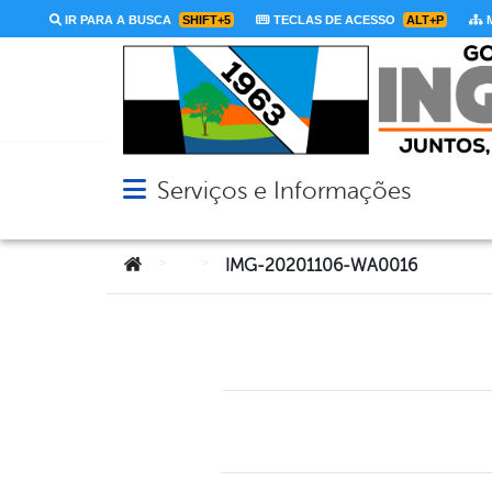
IR PARA A BUSCA
SHIFT+5
TECLAS DE ACESSO
ALT+P
M
Serviços e Informações
Abrir menu principal de navegação
Você está aqui:
>
>
IMG-20201106-WA0016