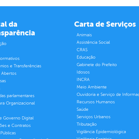
al da
Carta de Serviços
nsparência
Animais
Assistência Social
ção
CRAS
Educação
normativos
Gabinete do Prefeito
ios e Transferências
Idosos
 Abertos
INCRA
sas
Meio Ambiente
s
Ouvidoria e Serviço de Informa
as parlamentares
Recursos Humanos
ura Organizacional
Saúde
Serviços Urbanos
 Governo Digital
Tributação
ções e Contratos
Vigilância Epidemiológica
Públicas