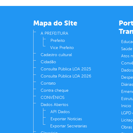
Mapa do Site
Port
Tra
A PREFEITURA
Prefeito
Educa
Vice Prefeito
Saúde
Cadastro cultural
Atos 
Cidadão
Convên
Consulta Pública LOA 2025
Dados
Consulta Pública LOA 2026
Despe
Contato
Diária
Contra cheque
Emend
CONVÊNIOS
Estrut
Dados Abertos
Inicio
API Dados
LGPD e
Exportar Notícias
Licita
Exportar Secretarias
Obras 