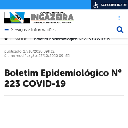
ACESSIBILIDADE
Acesso ráp
Busca
Serviços e Informações
Abrir menu principal de navegação
Você está aqui:
SAÚDE
Boletim Epidemiológico N° 223 COVID-19
>
>
publicado: 27/10/2020 09h32,
última modificação: 27/10/2020 09h32
Boletim Epidemiológico N°
223 COVID-19
book