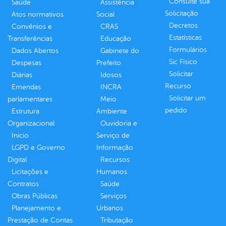
Consulte sua
Saúde
Assistência
Solicitação
Atos normativos
Social
Decretos
Convênios e
CRAS
Estatísticas
Transferências
Educação
Formulários
Dados Abertos
Gabinete do
Sic Físico
Despesas
Prefeito
Solicitar
Diárias
Idosos
Recurso
Emendas
INCRA
Solicitar um
parlamentares
Meio
pedido
Estrutura
Ambiente
Organizacional
Ouvidoria e
Inicio
Serviço de
LGPD e Governo
Informação
Digital
Recursos
Licitações e
Humanos
Contratos
Saúde
Obras Públicas
Serviços
Planejamento e
Urbanos
Prestação de Contas
Tributação