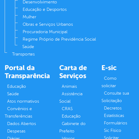
Desenvolvimento
Educação e Desportos
Mulher
Obras e Serviços Urbanos
Procuradoria Municipal
Regime Próprio de Previdência Social
Saúde
Transportes
Portal da
Carta de
E-sic
Transparência
Serviços
Como
solicitar
Educação
Animais
Consulte sua
Saúde
Assistência
Solicitação
Atos normativos
Social
Decretos
Convênios e
CRAS
Estatísticas
Transferências
Educação
Formulários
Dados Abertos
Gabinete do
Sic Físico
Despesas
Prefeito
Solicitar
Diárias
Idosos