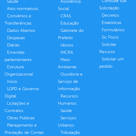
Consulte sua
Saúde
Assistência
Solicitação
Atos normativos
Social
Decretos
Convênios e
CRAS
Estatísticas
Transferências
Educação
Formulários
Dados Abertos
Gabinete do
Sic Físico
Despesas
Prefeito
Solicitar
Diárias
Idosos
Recurso
Emendas
INCRA
Solicitar um
parlamentares
Meio
pedido
Estrutura
Ambiente
Organizacional
Ouvidoria e
Inicio
Serviço de
LGPD e Governo
Informação
Digital
Recursos
Licitações e
Humanos
Contratos
Saúde
Obras Públicas
Serviços
Planejamento e
Urbanos
Prestação de Contas
Tributação