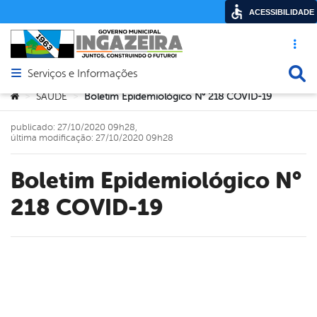
ACESSIBILIDADE
Acesso ráp
Busca
Serviços e Informações
Abrir menu principal de navegação
Você está aqui:
SAÚDE
Boletim Epidemiológico N° 218 COVID-19
>
>
publicado: 27/10/2020 09h28,
última modificação: 27/10/2020 09h28
Boletim Epidemiológico N°
218 COVID-19
book