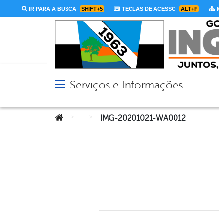
IR PARA A BUSCA
SHIFT+5
TECLAS DE ACESSO
ALT+P
M
Serviços e Informações
Abrir menu principal de navegação
Você está aqui:
>
>
IMG-20201021-WA0012