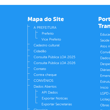
Mapa do Site
Port
Tra
A PREFEITURA
Prefeito
Educa
Vice Prefeito
Saúde
Cadastro cultural
Atos 
Cidadão
Convên
Consulta Pública LOA 2025
Dados
Consulta Pública LOA 2026
Despe
Contato
Diária
Contra cheque
Emend
CONVÊNIOS
Estrut
Dados Abertos
Inicio
API Dados
LGPD e
Exportar Notícias
Licita
Exportar Secretarias
Obras 