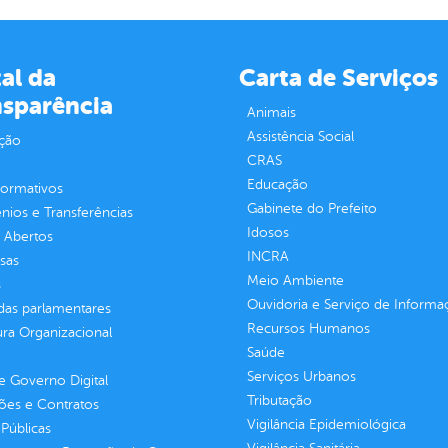
al da
Carta de Serviços
nsparência
Animais
Assistência Social
ção
CRAS
Educação
normativos
Gabinete do Prefeito
ios e Transferências
Idosos
 Abertos
INCRA
sas
Meio Ambiente
s
Ouvidoria e Serviço de Informa
as parlamentares
Recursos Humanos
ura Organizacional
Saúde
Serviços Urbanos
 Governo Digital
Tributação
ções e Contratos
Vigilância Epidemiológica
Públicas