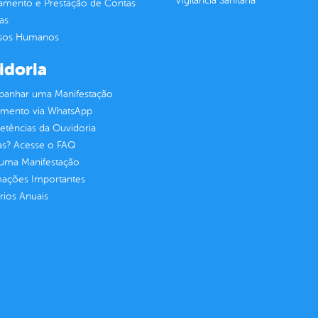
Vigilância Sanitária
jamento e Prestação de Contas
as
sos Humanos
idoria
anhar uma Manifestação
imento via WhatsApp
tências da Ouvidoria
as? Acesse o FAQ
 uma Manifestação
mações Importantes
rios Anuais