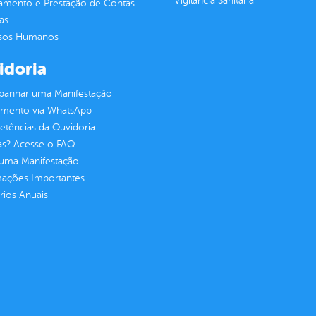
Vigilância Sanitária
jamento e Prestação de Contas
as
sos Humanos
idoria
anhar uma Manifestação
imento via WhatsApp
tências da Ouvidoria
as? Acesse o FAQ
 uma Manifestação
mações Importantes
rios Anuais