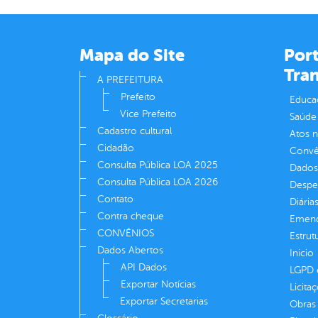
Mapa do Site
Port
Tra
A PREFEITURA
Prefeito
Educa
Vice Prefeito
Saúde
Cadastro cultural
Atos 
Cidadão
Convên
Consulta Pública LOA 2025
Dados
Consulta Pública LOA 2026
Despe
Contato
Diária
Contra cheque
Emend
CONVÊNIOS
Estrut
Dados Abertos
Inicio
API Dados
LGPD e
Exportar Notícias
Licita
Exportar Secretarias
Obras 