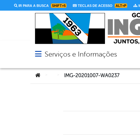
IR PARA A BUSCA
SHIFT+5
TECLAS DE ACESSO
ALT+P
M
Serviços e Informações
Abrir menu principal de navegação
Você está aqui:
>
>
IMG-20201007-WA0237