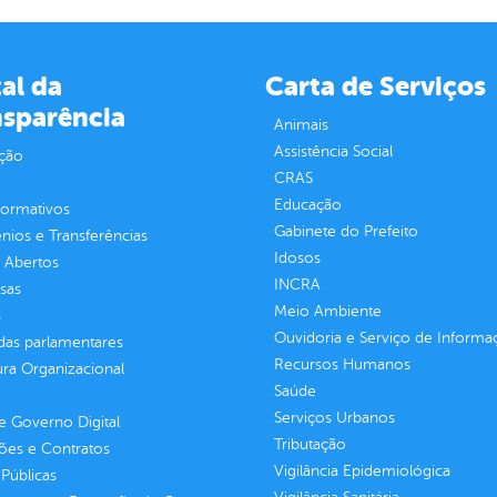
al da
Carta de Serviços
nsparência
Animais
Assistência Social
ção
CRAS
Educação
normativos
Gabinete do Prefeito
ios e Transferências
Idosos
 Abertos
INCRA
sas
Meio Ambiente
s
Ouvidoria e Serviço de Informa
as parlamentares
Recursos Humanos
ura Organizacional
Saúde
Serviços Urbanos
 Governo Digital
Tributação
ções e Contratos
Vigilância Epidemiológica
Públicas