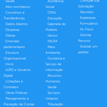
Consulte sua
Saúde
Assistência
Solicitação
Atos normativos
Social
Decretos
Convênios e
CRAS
Estatísticas
Transferências
Educação
Formulários
Dados Abertos
Gabinete do
Sic Físico
Despesas
Prefeito
Solicitar
Diárias
Idosos
Recurso
Emendas
INCRA
Solicitar um
parlamentares
Meio
pedido
Estrutura
Ambiente
Organizacional
Ouvidoria e
Inicio
Serviço de
LGPD e Governo
Informação
Digital
Recursos
Licitações e
Humanos
Contratos
Saúde
Obras Públicas
Serviços
Planejamento e
Urbanos
Prestação de Contas
Tributação