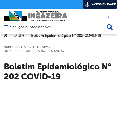
ACESSIBILIDADE
Acesso ráp
Busca
Serviços e Informações
Abrir menu principal de navegação
Você está aqui:
SAÚDE
Boletim Epidemiológico N° 202 COVID-19
>
>
publicado: 07/10/2020 09h53,
última modificação: 07/10/2020 09h53
Boletim Epidemiológico N°
202 COVID-19
book