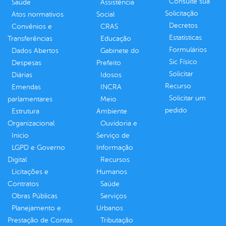
Consulte sua
Saúde
Assistência
Solicitação
Atos normativos
Social
Decretos
Convênios e
CRAS
Estatísticas
Transferências
Educação
Formulários
Dados Abertos
Gabinete do
Sic Físico
Despesas
Prefeito
Solicitar
Diárias
Idosos
Recurso
Emendas
INCRA
Solicitar um
parlamentares
Meio
pedido
Estrutura
Ambiente
Organizacional
Ouvidoria e
Inicio
Serviço de
LGPD e Governo
Informação
Digital
Recursos
Licitações e
Humanos
Contratos
Saúde
Obras Públicas
Serviços
Planejamento e
Urbanos
Prestação de Contas
Tributação