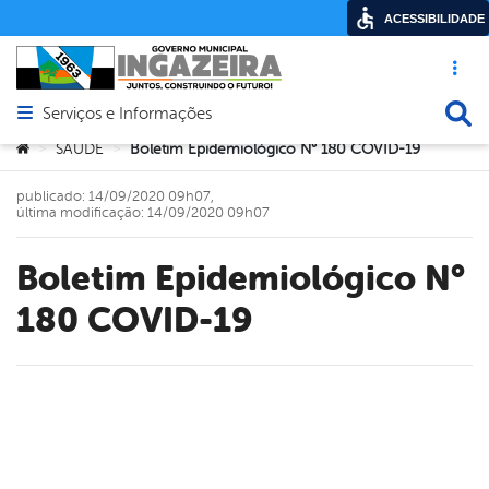
ACESSIBILIDADE
Acesso ráp
Busca
Serviços e Informações
Abrir menu principal de navegação
Você está aqui:
SAÚDE
Boletim Epidemiológico N° 180 COVID-19
>
>
publicado: 14/09/2020 09h07,
última modificação: 14/09/2020 09h07
Boletim Epidemiológico N°
180 COVID-19
book