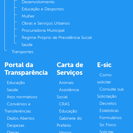
Desenvolvimento
Educação e Desportos
Mulher
Obras e Serviços Urbanos
Procuradoria Municipal
Regime Próprio de Previdência Social
Saúde
Transportes
Portal da
Carta de
E-sic
Transparência
Serviços
Como
solicitar
Educação
Animais
Consulte sua
Saúde
Assistência
Solicitação
Atos normativos
Social
Decretos
Convênios e
CRAS
Estatísticas
Transferências
Educação
Formulários
Dados Abertos
Gabinete do
Sic Físico
Despesas
Prefeito
Solicitar
Diárias
Idosos