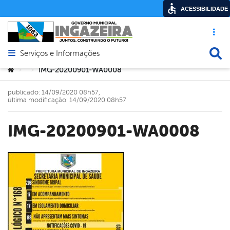
ACESSIBILIDADE
Acesso ráp
Busca
Serviços e Informações
Abrir menu principal de navegação
Você está aqui:
IMG-20200901-WA0008
>
>
publicado: 14/09/2020 08h57,
última modificação: 14/09/2020 08h57
IMG-20200901-WA0008
book
er