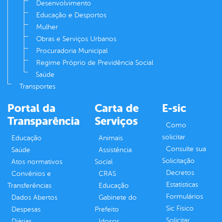
Desenvolvimento
Educação e Desportos
Mulher
Obras e Serviços Urbanos
Procuradoria Municipal
Regime Próprio de Previdência Social
Saúde
Transportes
Portal da
Carta de
E-sic
Transparência
Serviços
Como
solicitar
Educação
Animais
Consulte sua
Saúde
Assistência
Solicitação
Atos normativos
Social
Decretos
Convênios e
CRAS
Estatísticas
Transferências
Educação
Formulários
Dados Abertos
Gabinete do
Sic Físico
Despesas
Prefeito
Solicitar
Diárias
Idosos