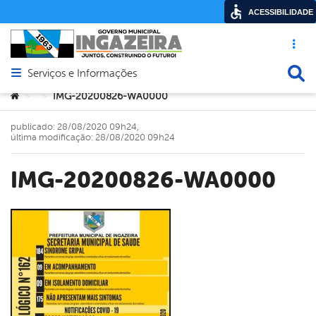
ACESSIBILIDADE
Acesso ráp
Busca
Serviços e Informações
Abrir menu principal de navegação
Você está aqui:
IMG-20200826-WA0000
>
>
publicado: 28/08/2020 09h24,
última modificação: 28/08/2020 09h24
IMG-20200826-WA0000
book
er