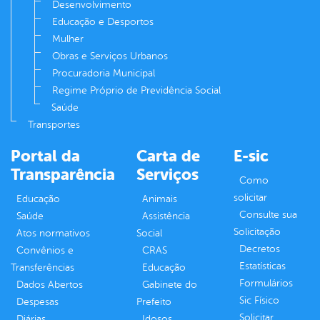
Desenvolvimento
Educação e Desportos
Mulher
Obras e Serviços Urbanos
Procuradoria Municipal
Regime Próprio de Previdência Social
Saúde
Transportes
Portal da
Carta de
E-sic
Transparência
Serviços
Como
solicitar
Educação
Animais
Consulte sua
Saúde
Assistência
Solicitação
Atos normativos
Social
Decretos
Convênios e
CRAS
Estatísticas
Transferências
Educação
Formulários
Dados Abertos
Gabinete do
Sic Físico
Despesas
Prefeito
Solicitar
Diárias
Idosos