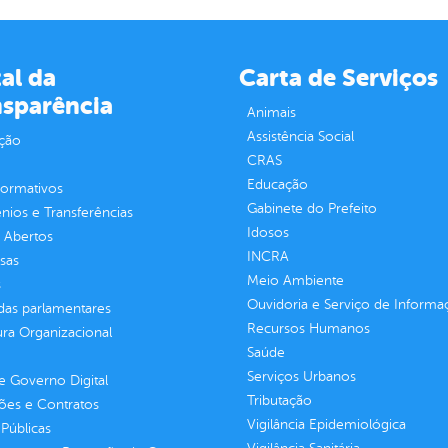
al da
Carta de Serviços
nsparência
Animais
Assistência Social
ção
CRAS
Educação
normativos
Gabinete do Prefeito
ios e Transferências
Idosos
 Abertos
INCRA
sas
Meio Ambiente
s
Ouvidoria e Serviço de Informa
as parlamentares
Recursos Humanos
ura Organizacional
Saúde
Serviços Urbanos
 Governo Digital
Tributação
ções e Contratos
Vigilância Epidemiológica
Públicas