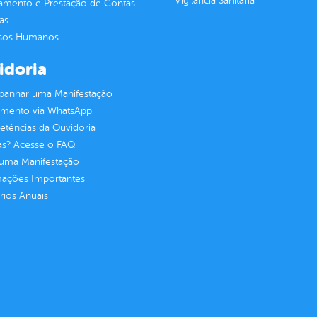
Vigilância Sanitária
jamento e Prestação de Contas
as
sos Humanos
idoria
anhar uma Manifestação
imento via WhatsApp
tências da Ouvidoria
as? Acesse o FAQ
 uma Manifestação
mações Importantes
rios Anuais