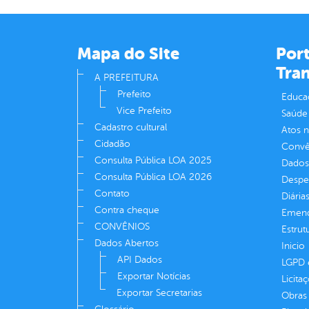
Mapa do Site
Port
Tra
A PREFEITURA
Prefeito
Educa
Vice Prefeito
Saúde
Cadastro cultural
Atos 
Cidadão
Convên
Consulta Pública LOA 2025
Dados
Consulta Pública LOA 2026
Despe
Contato
Diária
Contra cheque
Emend
CONVÊNIOS
Estrut
Dados Abertos
Inicio
API Dados
LGPD e
Exportar Notícias
Licita
Exportar Secretarias
Obras 