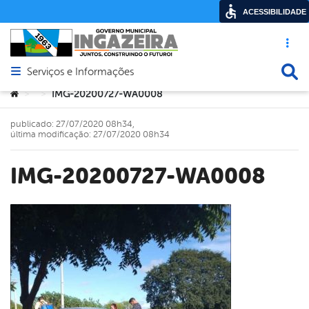
ACESSIBILIDADE
Acesso ráp
Busca
Serviços e Informações
Abrir menu principal de navegação
Você está aqui:
IMG-20200727-WA0008
>
>
publicado: 27/07/2020 08h34,
última modificação: 27/07/2020 08h34
IMG-20200727-WA0008
book
er