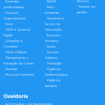
Recurso
Emendas
INCRA
Solicitar um
parlamentares
Meio
pedido
Estrutura
Ambiente
Organizacional
Ouvidoria e
Inicio
Serviço de
LGPD e Governo
Informação
Digital
Recursos
Licitações e
Humanos
Contratos
Saúde
Obras Públicas
Serviços
Planejamento e
Urbanos
Prestação de Contas
Tributação
Receitas
Vigilância
Recursos Humanos
Epidemiológica
Vigilância
Sanitária
Ouvidoria
Acompanhar uma Manifestação