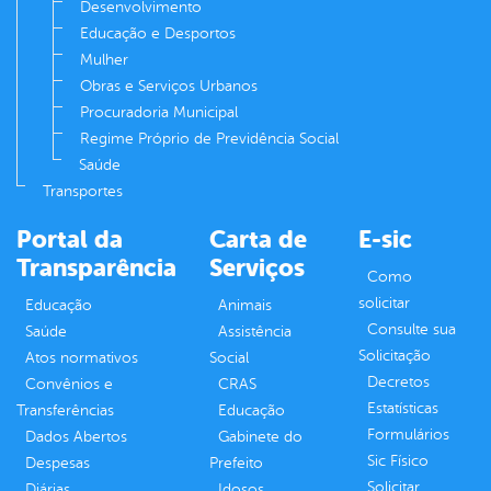
Desenvolvimento
Educação e Desportos
Mulher
Obras e Serviços Urbanos
Procuradoria Municipal
Regime Próprio de Previdência Social
Saúde
Transportes
Portal da
Carta de
E-sic
Transparência
Serviços
Como
solicitar
Educação
Animais
Consulte sua
Saúde
Assistência
Solicitação
Atos normativos
Social
Decretos
Convênios e
CRAS
Estatísticas
Transferências
Educação
Formulários
Dados Abertos
Gabinete do
Sic Físico
Despesas
Prefeito
Solicitar
Diárias
Idosos