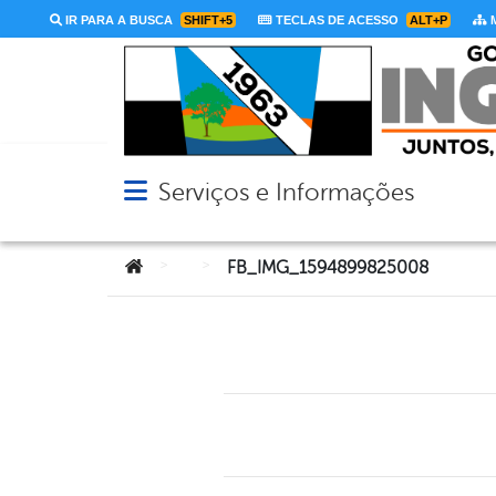
IR PARA A BUSCA
SHIFT+5
TECLAS DE ACESSO
ALT+P
M
Serviços e Informações
Abrir menu principal de navegação
Você está aqui:
>
>
FB_IMG_1594899825008