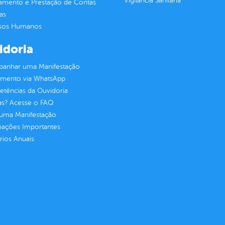
Vigilância Sanitária
jamento e Prestação de Contas
as
sos Humanos
idoria
anhar uma Manifestação
imento via WhatsApp
tências da Ouvidoria
as? Acesse o FAQ
 uma Manifestação
mações Importantes
rios Anuais