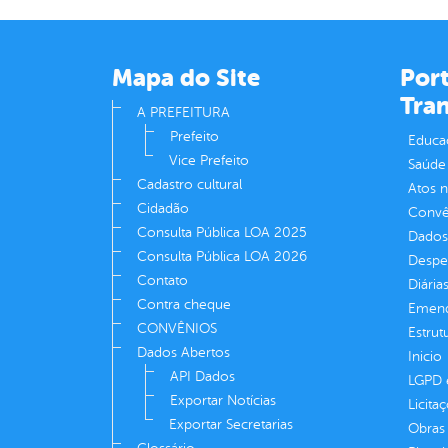
Mapa do Site
Port
Tra
A PREFEITURA
Prefeito
Educa
Vice Prefeito
Saúde
Cadastro cultural
Atos 
Cidadão
Convên
Consulta Pública LOA 2025
Dados
Consulta Pública LOA 2026
Despe
Contato
Diária
Contra cheque
Emend
CONVÊNIOS
Estrut
Dados Abertos
Inicio
API Dados
LGPD e
Exportar Notícias
Licita
Exportar Secretarias
Obras 