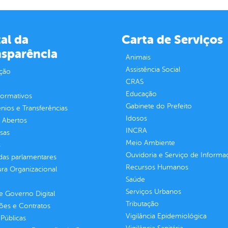
al da
Carta de Serviços
nsparência
Animais
Assistência Social
ção
CRAS
Educação
normativos
Gabinete do Prefeito
ios e Transferências
Idosos
 Abertos
INCRA
sas
Meio Ambiente
s
Ouvidoria e Serviço de Informa
as parlamentares
Recursos Humanos
ura Organizacional
Saúde
Serviços Urbanos
 Governo Digital
Tributação
ções e Contratos
Vigilância Epidemiológica
Públicas