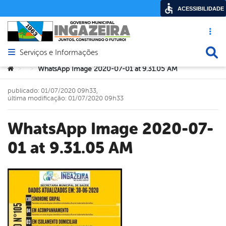
ACESSIBILIDADE
Acesso ráp
Busca
Serviços e Informações
Abrir menu principal de navegação
Você está aqui:
WhatsApp Image 2020-07-01 at 9.31.05 AM
>
>
publicado: 01/07/2020 09h33,
última modificação: 01/07/2020 09h33
WhatsApp Image 2020-07-
01 at 9.31.05 AM
book