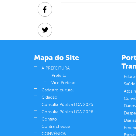
Facebook
Twitter
Linkedin
Mapa do Site
Port
Tra
A PREFEITURA
Prefeito
Educa
Vice Prefeito
Saúde
Cadastro cultural
Atos 
Cidadão
Convên
Consulta Pública LOA 2025
Dados
Consulta Pública LOA 2026
Despe
Contato
Diária
Contra cheque
Emend
CONVÊNIOS
Estrut