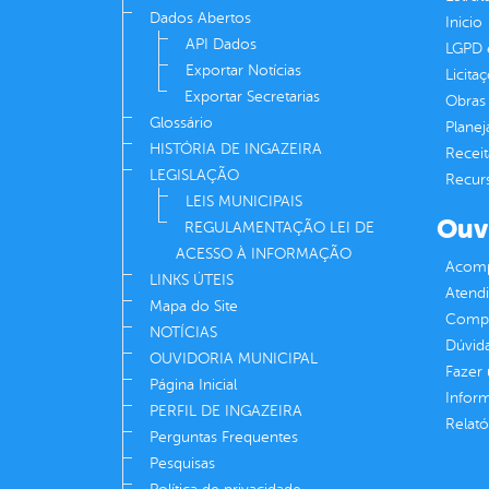
Dados Abertos
Inicio
API Dados
LGPD e
Exportar Notícias
Licita
Exportar Secretarias
Obras 
Glossário
Plane
HISTÓRIA DE INGAZEIRA
Receit
LEGISLAÇÃO
Recur
LEIS MUNICIPAIS
Ouv
REGULAMENTAÇÃO LEI DE
ACESSO À INFORMAÇÃO
Acomp
LINKS ÚTEIS
Atend
Mapa do Site
Compe
NOTÍCIAS
Dúvid
OUVIDORIA MUNICIPAL
Fazer
Página Inicial
Infor
PERFIL DE INGAZEIRA
Relató
Perguntas Frequentes
Pesquisas