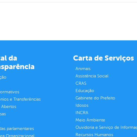
al da
Carta de Serviços
nsparência
Animais
Assistência Social
ção
CRAS
Educação
normativos
Gabinete do Prefeito
ios e Transferências
Idosos
 Abertos
INCRA
sas
Meio Ambiente
s
Ouvidoria e Serviço de Informa
as parlamentares
Recursos Humanos
ura Organizacional