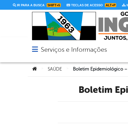
IR PARA A BUSCA
SHIFT+5
TECLAS DE ACESSO
ALT+P
M
Serviços e Informações
Abrir menu principal de navegação
Você está aqui:
>
>
SAÚDE
Boletim E