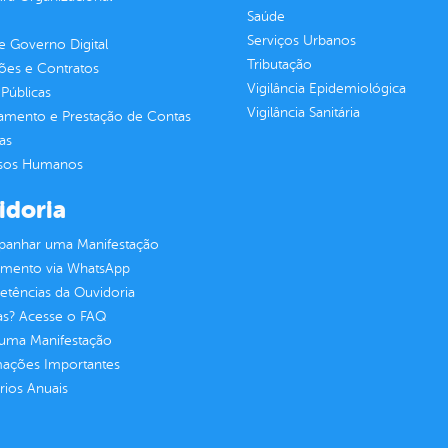
Saúde
Serviços Urbanos
 Governo Digital
Tributação
ções e Contratos
Vigilância Epidemiológica
Públicas
Vigilância Sanitária
jamento e Prestação de Contas
as
sos Humanos
idoria
anhar uma Manifestação
imento via WhatsApp
tências da Ouvidoria
as? Acesse o FAQ
 uma Manifestação
mações Importantes
rios Anuais