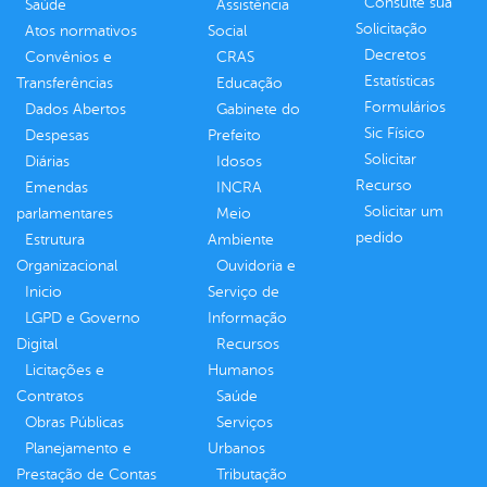
Consulte sua
Saúde
Assistência
Solicitação
Atos normativos
Social
Decretos
Convênios e
CRAS
Estatísticas
Transferências
Educação
Formulários
Dados Abertos
Gabinete do
Sic Físico
Despesas
Prefeito
Solicitar
Diárias
Idosos
Recurso
Emendas
INCRA
Solicitar um
parlamentares
Meio
pedido
Estrutura
Ambiente
Organizacional
Ouvidoria e
Inicio
Serviço de
LGPD e Governo
Informação
Digital
Recursos
Licitações e
Humanos
Contratos
Saúde
Obras Públicas
Serviços
Planejamento e
Urbanos
Prestação de Contas
Tributação