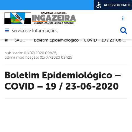
ACESSIBILIDADE
Acesso ráp
Busca
Serviços e Informações
Abrir menu principal de navegação
Você está aqui:
SAÚDE
Boletim Epidemiológico – COVID – 19 / 23-06-2020
>
>
publicado: 01/07/2020 09h25,
última modificação: 01/07/2020 09h25
Boletim Epidemiológico –
COVID – 19 / 23-06-2020
book