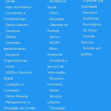
Consulte sua
Saúde
Assistência
Solicitação
Atos normativos
Social
Decretos
Convênios e
CRAS
Estatísticas
Transferências
Educação
Formulários
Dados Abertos
Gabinete do
Sic Físico
Despesas
Prefeito
Solicitar
Diárias
Idosos
Recurso
Emendas
INCRA
Solicitar um
parlamentares
Meio
pedido
Estrutura
Ambiente
Organizacional
Ouvidoria e
Inicio
Serviço de
LGPD e Governo
Informação
Digital
Recursos
Licitações e
Humanos
Contratos
Saúde
Obras Públicas
Serviços
Planejamento e
Urbanos
Prestação de Contas
Tributação