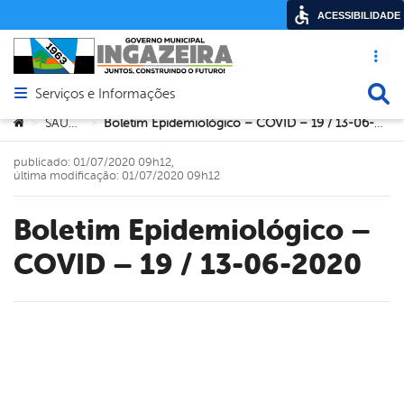
ACESSIBILIDADE
Acesso ráp
Busca
Serviços e Informações
Abrir menu principal de navegação
Você está aqui:
SAÚDE
Boletim Epidemiológico – COVID – 19 / 13-06-2020
>
>
publicado: 01/07/2020 09h12,
última modificação: 01/07/2020 09h12
Boletim Epidemiológico –
COVID – 19 / 13-06-2020
book